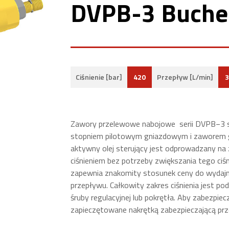
DVPB-3 Buche
420
3
Ciśnienie [bar]
Przepływ [L/min]
Zawory przelewowe nabojowe serii DVPB−3 
stopniem pilotowym gniazdowym i zaworem 
aktywny olej sterujący jest odprowadzany na
ciśnieniem bez potrzeby zwiększania tego ciś
zapewnia znakomity stosunek ceny do wydajn
przepływu. C
ałkowity zakres ciśnienia jest po
śruby regulacyjnej lub pokrętła. Aby zabezpiec
zapieczętowane nakrętką zabezpieczającą prz