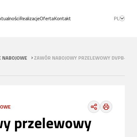
ktualności
Realizacje
Oferta
Kontakt
PL
 NABOJOWE
ZAWÓR NABOJOWY PRZELEWOWY DVPB-3 BU
JOWE
wy przelewowy