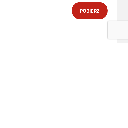
POBIERZ
ytania dotyczące naszych produktów,
zego
FORMULARZA KONTAKTOWEGO
.