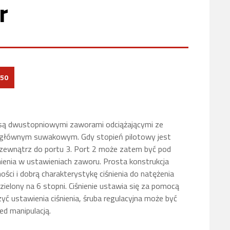
r
50
są dwustopniowymi zaworami odciążającymi ze
głównym suwakowym. Gdy stopień pilotowy jest
 zewnątrz do portu 3. Port 2 może zatem być pod
nienia w ustawieniach zaworu. Prosta konstrukcja
ości i dobrą
charakterystykę
ciśnienia do
natężenia
dzielony na 6 stopni. Ciśnienie ustawia się za pomocą
zyć ustawienia ciśnienia, śruba regulacyjna może być
ed manipulacją.