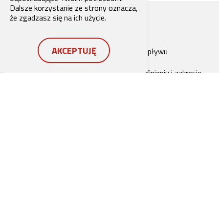
Dalsze korzystanie ze strony oznacza,
że zgadzasz się na ich użycie.
AKCEPTUJĘ
Wysokie wartości natężenia przepływu
Doskonała stabilność w całym ciśnieniu i zakresie
przepływu
Dostępnych 6 zakresów ciśnienia
Z zewnętrznym spustem pilota do portu 3
Responsywna regulacja ciśnienia
Dostępne z pokrętłem lub nasadką zabezpieczającą pr
manipulacją
Wszystkie części zewnętrzne ocynkowane, chromowa
(bez CrVI)