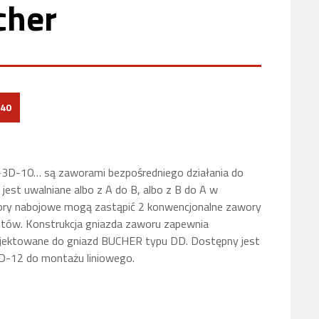
cher
40
3D-10… są zaworami bezpośredniego działania do
 jest uwalniane albo z A do B, albo z B do A w
wory nabojowe mogą zastąpić 2 konwencjonalne zawory
ztów. Konstrukcja
gniazda
zaworu
zapewnia
rojektowane
do gniazd BUCHER typu DD.
Dostępny jest
 DD-12
do montażu liniowego.