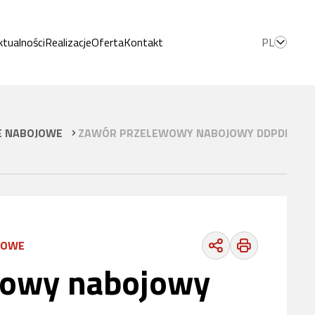
ktualności
Realizacje
Oferta
Kontakt
PL
 NABOJOWE
ZAWÓR PRZELEWOWY NABOJOWY DDPDB-3D 
JOWE
wowy nabojowy