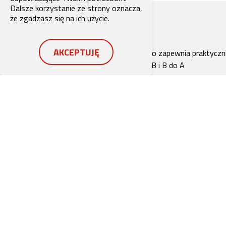
Dalsze korzystanie ze strony oznacza,
że zgadzasz się na ich użycie.
AKCEPTUJĘ
Konstrukcja zaworu gniazdowego zapewnia praktyczn
zerowe zamknięcie z portu A do B i B do A
Ciśnienia do 450 barów na wszystkich portach
Idealny do odciążenia linii serwisowej, sekwencji lub
wstępnego obciążenia (szybka i stabilna reakcja)
Dostępny w korpusie do montażu liniowego DD-12 (G
1/2”)
Dostępne również w korpusie do montażu warstwow
ISO / CETOP 05