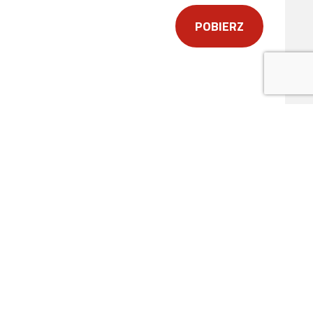
POBIERZ
ytania dotyczące naszych produktów,
zego
FORMULARZA KONTAKTOWEGO
.