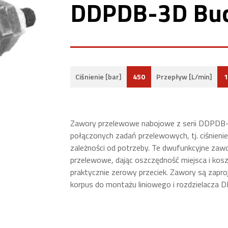
DDPDB-3D Bu
450
1
Ciśnienie [bar]
Przepływ [L/min]
Zawory przelewowe nabojowe z serii DDPDB-
połączonych zadań przelewowych, tj. ciśnienie
zależności od potrzeby. Te dwufunkcyjne za
przelewowe, dając oszczędność miejsca i kos
praktycznie zerowy przeciek. Zawory są zap
korpus do montażu liniowego i rozdzielacza