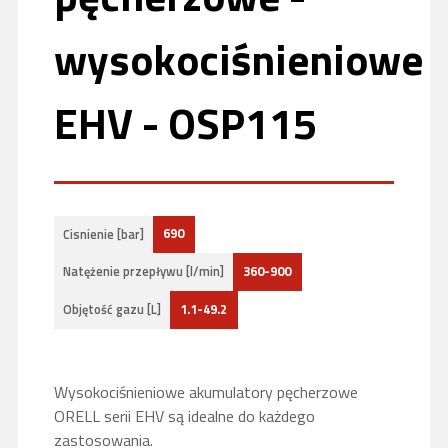
wysokociśnieniowe
EHV - OSP115
690
Cisnienie [bar]
360-900
Natężenie przepływu [l/min]
1.1-49.2
Objętość gazu [L]
Wysokociśnieniowe akumulatory pęcherzowe
ORELL serii EHV są idealne do każdego
zastosowania.