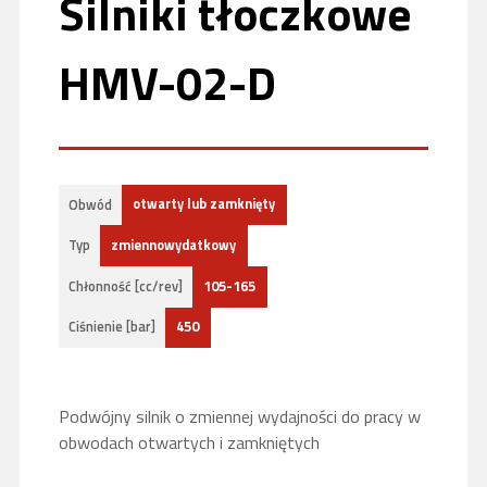
Silniki tłoczkowe
HMV-02-D
otwarty lub zamknięty
Obwód
zmiennowydatkowy
Typ
105-165
Chłonność [cc/rev]
450
Ciśnienie [bar]
Podwójny silnik o zmiennej wydajności do pracy w
obwodach otwartych i zamkniętych