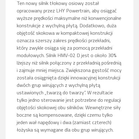
Ten nowy silnik tłokowy osiowy został
opracowany przez LHY Powertrain, aby osiągać
wyższe prędkości maksymalne niż konwencjonalne
konstrukcje z wychylną płytą. Dodatkowo, duża
objętość skokowa w kompaktowej konstrukcji
oznacza szerszy zakres prędkości przekładni,
który zwykle osiąga się za pomocą przekładni
modułowych. Silnik HMV-02 D jest o około 30%
lżejszy niż silnik połączony z przekładnią pośrednią
i zajmuje mniej miejsca. Zwiększona gęstość mocy
została osiągnięta dzięki innowacyjnej konstrukcji
dwóch grup wirujących z wychylną płytą
ustawionych „twarzą do twarzy”. W rezultacie
tylko jedno sterowanie jest potrzebne do regulacji
objętości skokowej obu silników. Wewnętrzne siły
boczne są kompensowane, dzięki czemu tylko
jeden wał napędowy i dwa (zamiast czterech)
łożyska są wymagane dla obu grup wirujących.