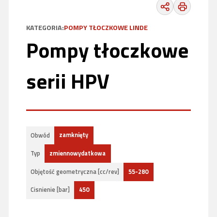
KATEGORIA:
POMPY TŁOCZKOWE LINDE
Pompy tłoczkowe
serii HPV
zamknięty
Obwód
zmiennowydatkowa
Typ
55-280
Objętość geometryczna [cc/rev]
450
Cisnienie [bar]